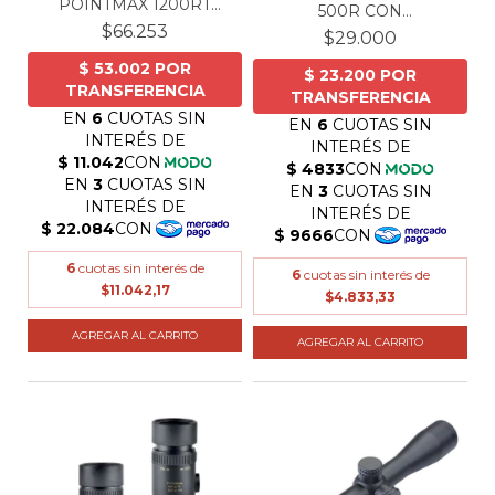
POINTMAX 1200RT
500R CON
RECARGAB...
$66.253
ENCENDEDO...
$29.000
6
cuotas sin interés de
6
cuotas sin interés de
$11.042,17
$4.833,33