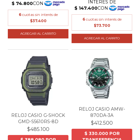
6
cuotas sin interés de
6
cuotas sin interés de
$37.400
$73.700
RELOJ CASIO AMW-
RELOJ CASIO G-SHOCK
870DA-3A
GMD-S5610RS-8D
$412.500
$485.100