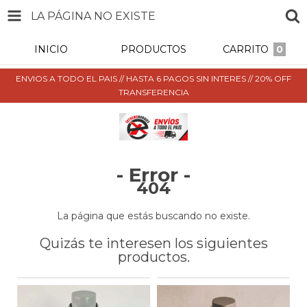
LA PÁGINA NO EXISTE
INICIO
PRODUCTOS
CARRITO
0
ENVIOS A TODO EL PAIS // HASTA 6 PAGOS SIN INTERES // 20% OFF
TRANSFERENCIA
- Error -
404
La página que estás buscando no existe.
Quizás te interesen los siguientes
productos.