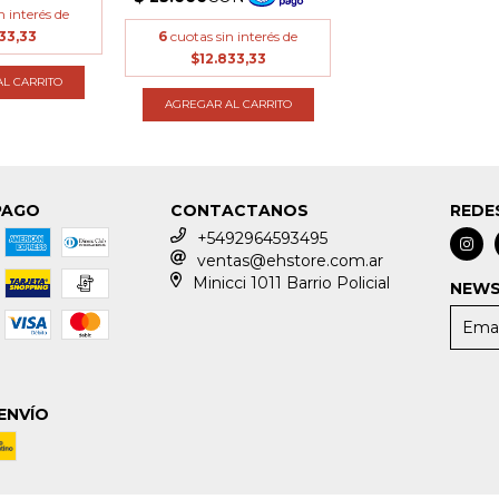
n interés de
33,33
6
cuotas sin interés de
$12.833,33
L CARRITO
AGREGAR AL CARRITO
PAGO
CONTACTANOS
REDE
+5492964593495
ventas@ehstore.com.ar
Minicci 1011 Barrio Policial
NEWS
ENVÍO