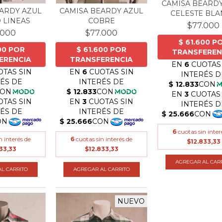
CAMISA BEARD
ARDY AZUL
CAMISA BEARDY AZUL
CELESTE BL
 LINEAS
COBRE
$77.000
.000
$77.000
6
cuotas sin inter
n interés de
6
cuotas sin interés de
$12.833,33
33,33
$12.833,33
AGREGAR AL CAR
L CARRITO
AGREGAR AL CARRITO
NUEVO