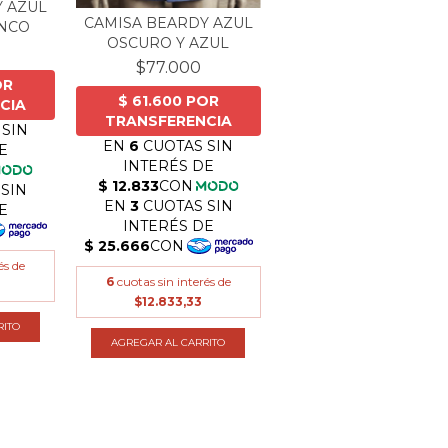
Y AZUL
CAMISA BEARDY AZUL
ANCO
OSCURO Y AZUL
$77.000
és de
6
cuotas sin interés de
$12.833,33
RITO
AGREGAR AL CARRITO