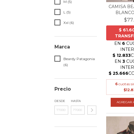
M (5)
CAMISA BE
L (5)
BLANCO
$77
Xxl (6)
Marca
Beardy Patagonia
(6)
6
cuotas si
Precio
$12.8
DESDE
HASTA
AGREGAR A