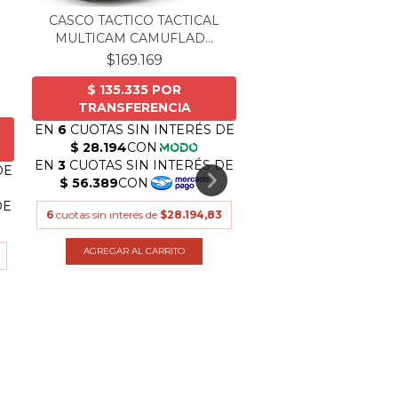
CASCO TACTICO TACTICAL
MULTICAM CAMUFLAD...
$169.169
CHALECO TACTICO 
PORTA PLACA VER
$121.440
6
cuotas sin interés de
$28.194,83
6
cuotas sin interés de
$