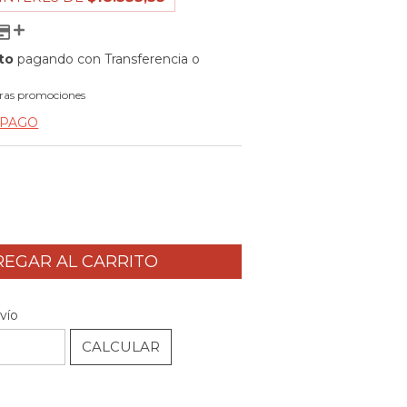
to
pagando con Transferencia o
ras promociones
 PAGO
CAMBIAR CP
P:
vío
CALCULAR
l