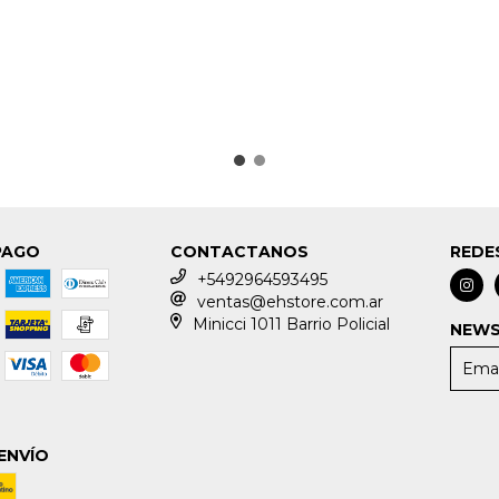
PAGO
CONTACTANOS
REDE
+5492964593495
ventas@ehstore.com.ar
Minicci 1011 Barrio Policial
NEWS
ENVÍO