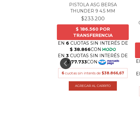
PISTOLA ASG BERSA
THUNDER 9 4.5 MM
$233.200
S GUARDIAN SPIRIT
$26.190
6
cuotas sin interés de
$38.866,67
as sin interés de
$4.365