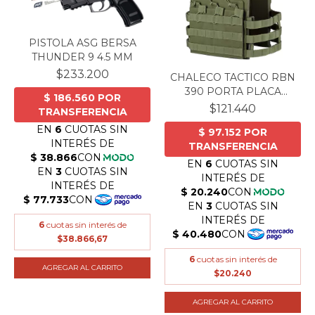
PISTOLA ASG BERSA
THUNDER 9 4.5 MM
$233.200
CHALECO TACTICO RBN
390 PORTA PLACA
VERD...
$121.440
6
cuotas sin interés de
$38.866,67
6
cuotas sin interés de
$20.240