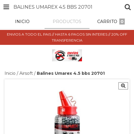
BALINES UMAREX 4.5 BBS 20701
INICIO
PRODUCTOS
CARRITO
0
ENVIOS A TODO EL PAIS // HASTA 6 PAGOS SIN INTERES // 20% OFF
TRANSFERENCIA
Inicio
/
Airsoft
/
Balines Umarex 4.5 bbs 20701